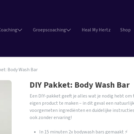
Coaching
Groepscoaching
Heal My Hertz
Shop
ket: Body Wash Bar
DIY Pakket: Body Wash Bar
Een DIY-pakket geeft je alles wat je nodig hebt om t
eigen product te maken – in dit geval een natuurli
voorgemeten ingrediënten en duidelijke instructies,
ook zonder ervaring!
In 15 minuten 2x bodywash bars gemaakt ⚡