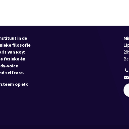
stituut in de
Mi
nieke filosofie
Li
ris Van Roy:
28
e fysieke én
Be
ody-voice
nd selfcare.
ysteem op elk