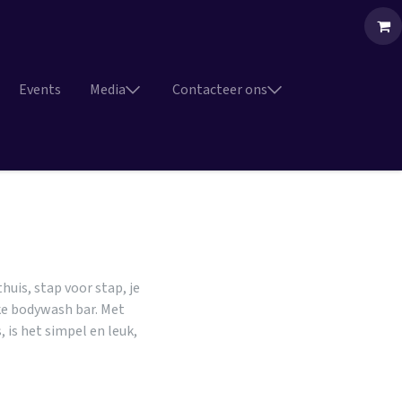
Events
Media
Contacteer ons
huis, stap voor stap, je
jke bodywash bar. Met
 is het simpel en leuk,