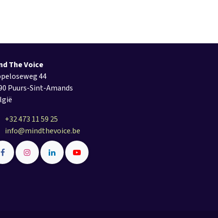
nd The Voice
ppeloseweg 44
90 Puurs-Sint-Amands
lgië
+32 473 11 59 25
info@mindthevoice.be