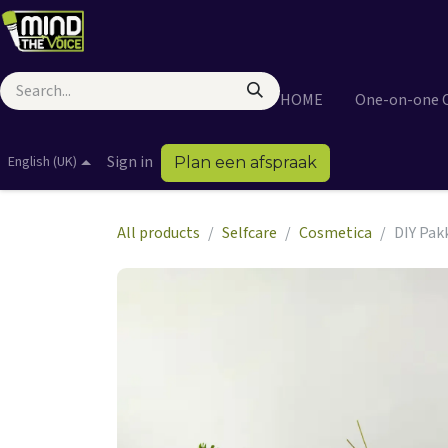
Skip to Content
HOME
One-on-one 
Sign in
English (UK)
Plan een afspraak
All products
Selfcare
Cosmetica
DIY Pak