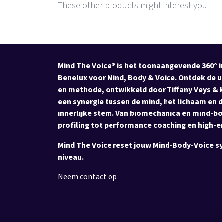
These other products might interest you
Mind The Voice® is het toonaangevende 360° in
Benelux voor Mind, Body & Voice. Ontdek de u
en methode, ontwikkeld door Tiffany Veys & K
een synergie tussen de mind, het lichaam en d
innerlijke stem. Van biomechanica en mind-b
profiling tot performance coaching en high-e
Mind The Voice reset jouw Mind-Body-Voice s
niveau.
Neem contact op