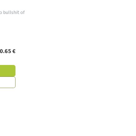
o bullshit of
0.65
€