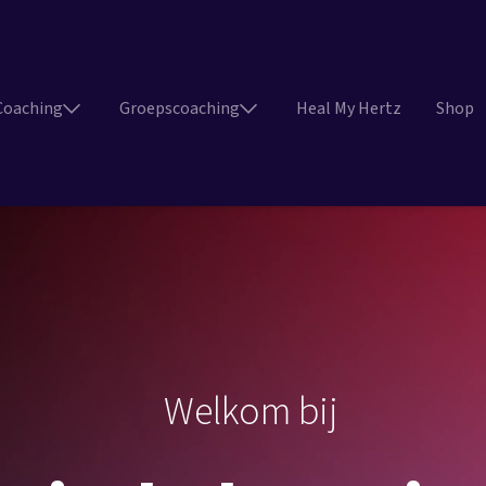
Coaching
Groepscoaching
Heal My Hertz
Shop
Welkom bij