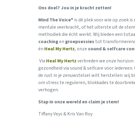
Ons doel? Jou in je kracht zetten!
Mind The Voice®
is dé plek voor wie op zoek is
mentale veerkracht, of het uiterste uit de stem
methodiek die écht werkt. Wij bieden een tota
coaching
en
groepsessies
tot transformeren
én
Heal My Hertz
, onze
sound &
selfcare con
Via
Heal My Hertz
verbreden we onze horizon n
gezondheid via sound & selfcare voor iedereen. 
de rust in je zenuwstelsel wilt herstellen: wij b
om stress te reguleren, blokkades te doorbreke
verhogen.
Stap in onze wereld en claim je stem!
Tiffany Veys & Kris Van Roy