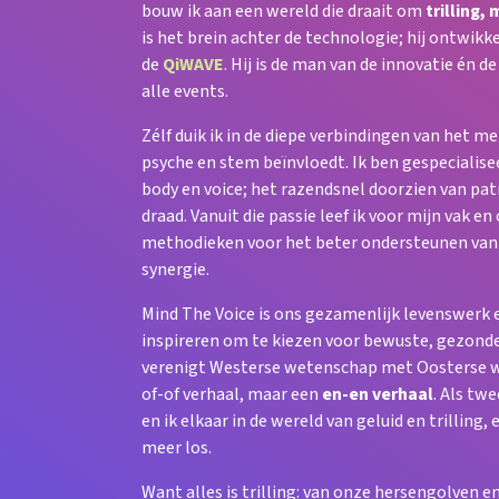
bouw ik aan een wereld die draait om
trilling
is het brein achter de technologie; hij ontwikk
de
QiWAVE
. Hij is de man van de innovatie én d
alle events.
Zélf duik ik in de diepe verbindingen van het m
psyche en stem beïnvloedt. Ik ben gespecialise
body en voice; het razendsnel doorzien van pat
draad. Vanuit die passie leef ik voor mijn vak e
methodieken voor het beter ondersteunen van
synergie.
Mind The Voice is ons gezamenlijk levenswerk en 
inspireren om te kiezen voor bewuste, gezonde
verenigt Westerse wetenschap met Oosterse wij
of-of verhaal, maar een
en-en verhaal
. Als tw
en ik elkaar in de wereld van geluid en trilling, 
meer los.
Want alles is trilling: van onze hersengolven e