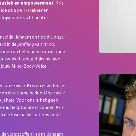
, muziek en empowerment
. Kris
elde de
SOVT-Trainer
en
e drijvende kracht achter
enselijk lichaam en hoe dit onze
erd in de
profiling
van mind,
ronen en het vinden van de rode
n ontwikkel ik dagelijks nieuwe
 jouw Mind-Body-Voice
onze visie. Kris en ik willen je
 en duurzame paden. Onze visie
sheid. Voor ons is het geen
ee muziekproducers vonden Kris
en die fascinatie laat ons nooit
n de vloeistoffen in ons lichaam