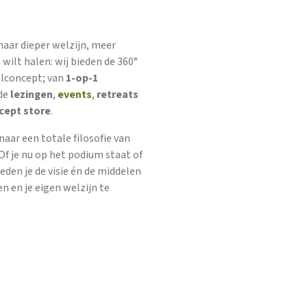
 naar dieper welzijn, meer
 wilt halen: wij bieden de 360°
alconcept; van
1-op-1
de
lezingen
,
events
,
retreats
cept store
.
aar een totale filosofie van
Of je nu op het podium staat of
ieden je de visie én de middelen
n en je eigen welzijn te