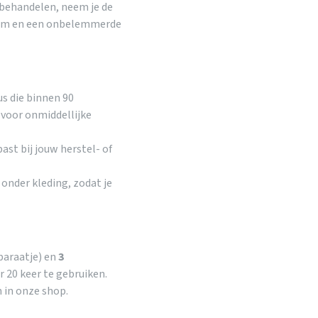
 behandelen, neem je de
room en een onbelemmerde
s die binnen 90
voor onmiddellijke
past bij jouw herstel- of
 onder kleding, zodat je
paraatje) en
3
r 20 keer te gebruiken.
in onze shop.