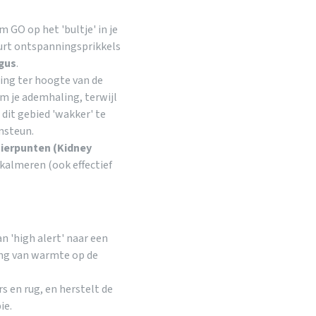
 GO op het 'bultje' in je
uurt ontspanningsprikkels
gus
.
ing ter hoogte van de
om je ademhaling, terwijl
dit gebied 'wakker' te
msteun.
ierpunten (Kidney
kalmeren (ook effectief
 'high alert' naar een
ing van warmte op de
s en rug, en herstelt de
ie.