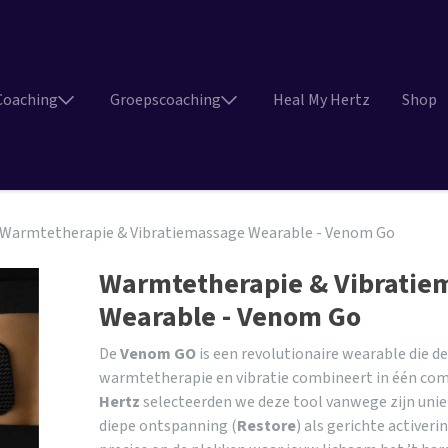
Coaching
Groepscoaching
Heal My Hertz
Shop
Warmtetherapie & Vibratiemassage Wearable - Venom Go
Warmtetherapie & Vibratie
Wearable - Venom Go
De
Venom GO
is een revolutionaire wearable die d
warmtetherapie en vibratie combineert in één com
Hertz
selecteerden we deze tool vanwege zijn un
diepe ontspanning (
Restore
) als gerichte activerin