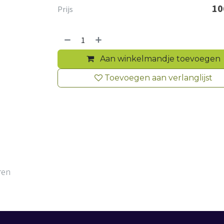
10
Prijs
Aan winkelmandje toevoegen
Toevoegen aan verlanglijst
ren