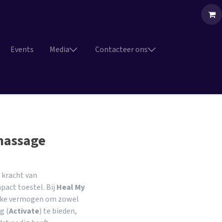
Events
Media
Contacteer ons
massage
e kracht van
pact toestel. Bij
Heal My
ieke vermogen om zowel
g (
Activate
) te bieden,