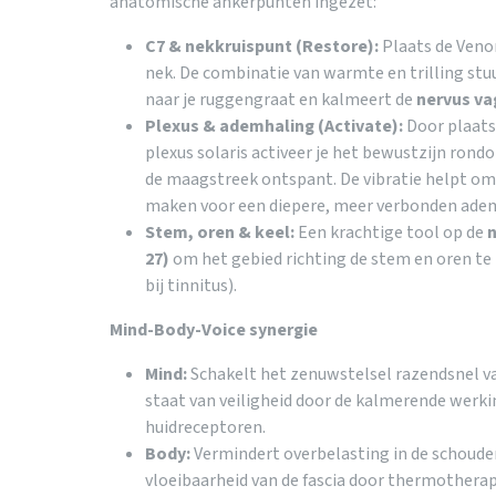
anatomische ankerpunten ingezet:
C7 & nekkruispunt (Restore):
Plaats de Venom
nek. De combinatie van warmte en trilling st
naar je ruggengraat en kalmeert de
nervus va
Plexus & ademhaling (Activate):
Door plaats
plexus solaris activeer je het bewustzijn rond
de maagstreek ontspant. De vibratie helpt om 
maken voor een diepere, meer verbonden ade
Stem, oren & keel:
Een krachtige tool op de
n
27)
om het gebied richting de stem en oren te 
bij tinnitus).
Mind-Body-Voice synergie
Mind:
Schakelt het zenuwstelsel razendsnel van
staat van veiligheid door de kalmerende werk
huidreceptoren.
Body:
Vermindert overbelasting in de schouder
vloeibaarheid van de fascia door thermotherap