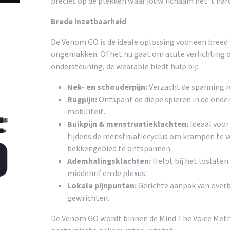
precies op de plekken waar jouw lichaam het ’t hard
Brede inzetbaarheid
De Venom GO is de ideale oplossing voor een breed 
ongemakken. Of het nu gaat om acute verlichting o
ondersteuning, de wearable biedt hulp bij:
Nek- en schouderpijn:
Verzacht de spanning r
Rugpijn:
Ontspant de diepe spieren in de onde
mobiliteit.
Buikpijn & menstruatieklachten:
Ideaal voor
tijdens de menstruatiecyclus om krampen te v
bekkengebied te ontspannen.
Ademhalingsklachten:
Helpt bij het loslaten
middenrif en de plexus.
Lokale pijnpunten:
Gerichte aanpak van overb
gewrichten.
De Venom GO wordt binnen de Mind The Voice Meth