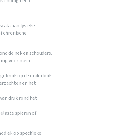
st nodig heeft.
scala aan fysieke
f chronische
ond de nek en schouders.
rrug voor meer
 gebruik op de onderbuik
erzachten en het
 van druk rond het
elaste spieren of
odiek op specifieke