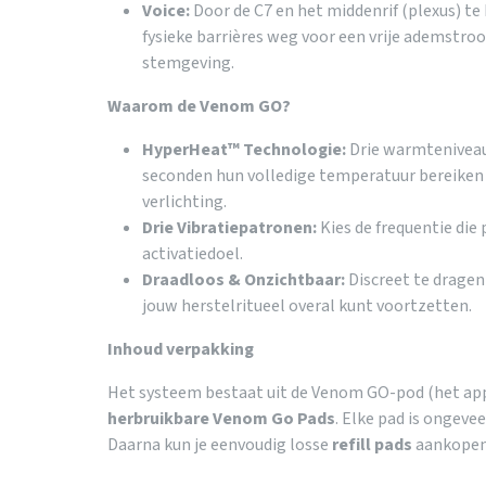
Voice:
Door de C7 en het middenrif (plexus) te
fysieke barrières weg voor een vrije ademst
stemgeving.
Waarom de Venom GO?
HyperHeat™ Technologie:
Drie warmteniveau
seconden hun volledige temperatuur bereiken 
verlichting.
Drie Vibratiepatronen:
Kies de frequentie die 
activatiedoel.
Draadloos & Onzichtbaar:
Discreet te dragen
jouw herstelritueel overal kunt voortzetten.
Inhoud verpakking
Het systeem bestaat uit de Venom GO-pod (het ap
herbruikbare Venom Go Pads
. Elke pad is ongevee
Daarna kun je eenvoudig losse
refill pads
aankopen 