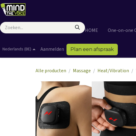
Overslaan naar inhoud
HOME
One-on-one 
Aanmelden
Nederlands (BE)
Plan een afspraak
Alle producten
Massage
Heat/Vibration